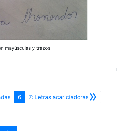
en mayúsculas y trazos
»
Anterior
Siguiente
adas
6
7: Letras acariciadoras