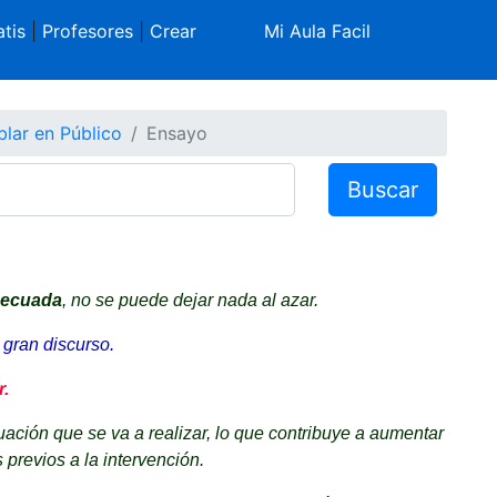
tis
|
Profesores
|
Crear
Mi Aula Facil
lar en Público
Ensayo
Buscar
decuada
, no se puede dejar nada al azar.
 gran discurso.
.
uación que se va a realizar, lo que contribuye a aumentar
s previos a la intervención.