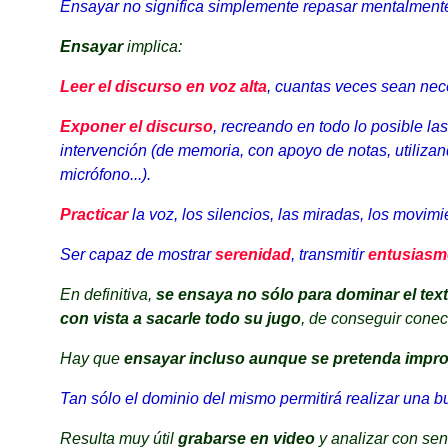
Ensayar no significa simplemente repasar mentalmente 
Ensayar
implica:
Leer el discurso en voz alta
, cuantas veces sean neces
Exponer el discurso
, recreando en todo lo posible la
intervención (de memoria, con apoyo de notas, utilizan
micrófono...).
Practicar
la voz, los silencios, las miradas, los movimi
Ser capaz de mostrar
serenidad
, transmitir
entusiasm
En definitiva,
se ensaya no sólo para dominar el tex
con vista a sacarle todo su jugo
, de conseguir conect
Hay que
ensayar incluso aunque se pretenda impr
Tan sólo el dominio del mismo permitirá realizar una 
Resulta muy útil
grabarse en video
y analizar con sent