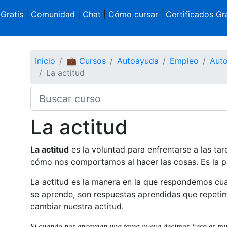
 Gratis
|
Comunidad
|
Chat
|
Cómo cursar
|
Certificados Gra
Inicio
💼 Cursos
Autoayuda
Empleo
Auto
La actitud
La actitud
La actitud
es la voluntad para enfrentarse a las tar
cómo nos comportamos al hacer las cosas. Es la pr
La actitud es la manera en la que respondemos cu
se aprende, son respuestas aprendidas que repet
cambiar nuestra actitud.
Si cuando nos encargan una tarea nueva decimos “eso es muy 