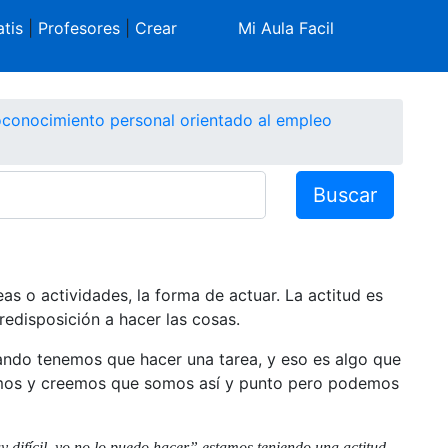
tis
|
Profesores
|
Crear
Mi Aula Facil
conocimiento personal orientado al empleo
Buscar
eas o actividades, la forma de actuar. La actitud es
edisposición a hacer las cosas.
ando tenemos que hacer una tarea, y eso es algo que
imos y creemos que somos así y punto pero podemos
difícil, yo no lo puedo hacer” estamos teniendo una actitud