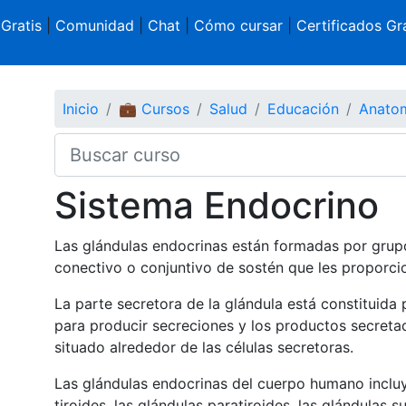
 Gratis
|
Comunidad
|
Chat
|
Cómo cursar
|
Certificados Gra
Inicio
💼 Cursos
Salud
Educación
Anatom
Sistema Endocrino
Las glándulas endocrinas están formadas por grupo
conectivo o conjuntivo de sostén que les proporcio
La parte secretora de la glándula está constituida
para producir secreciones y los productos secreta
situado alrededor de las células secretoras.
Las glándulas endocrinas del cuerpo humano incluyen:
tiroides, las glándulas paratiroides, las glándulas 