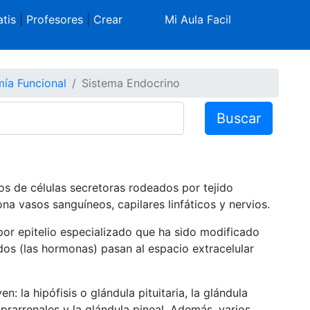
tis
|
Profesores
|
Crear
Mi Aula Facil
ía Funcional
Sistema Endocrino
Buscar
s de células secretoras rodeados por tejido
na vasos sanguíneos, capilares linfáticos y nervios.
 por epitelio especializado que ha sido modificado
dos (las hormonas) pasan al espacio extracelular
 la hipófisis o glándula pituitaria, la glándula
suprarrenales y la glándula pineal. Además, varios