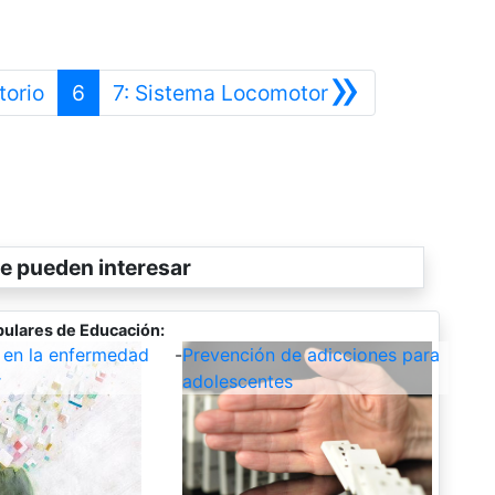
»
Anterior
Siguiente
torio
6
7: Sistema Locomotor
e pueden interesar
ulares de Educación:
 en la enfermedad
-
Prevención de adicciones para
r
adolescentes