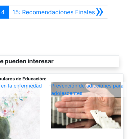
»
erior
Siguiente
14
15: Recomendaciones Finales
e pueden interesar
ulares de Educación:
 en la enfermedad
-
Prevención de adicciones para
r
adolescentes