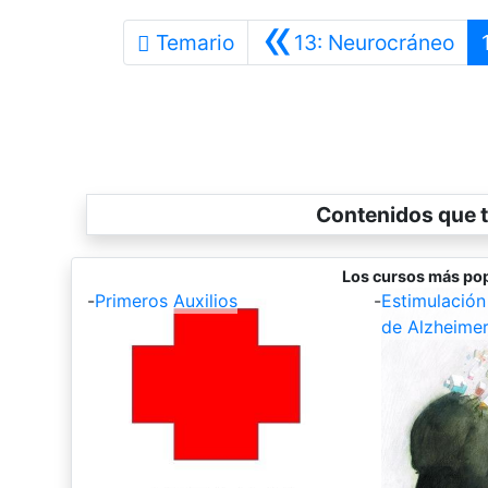
«
Ant
Temario
13: Neurocráneo
Contenidos que t
Los cursos más pop
-
Primeros Auxilios
-
Estimulación
de Alzheime