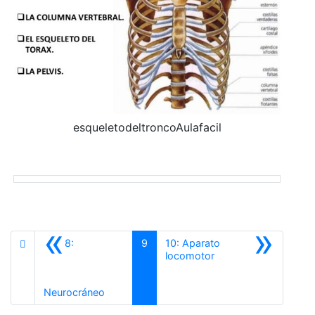
esqueletodeltroncoAulafacil
«
»
8:
9
10: Aparato
Siguiente
locomotor
Anterior
Neurocráneo