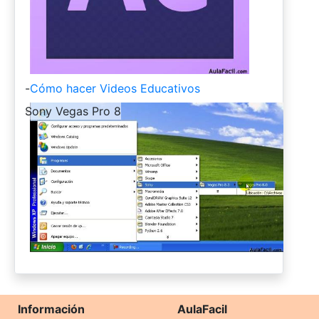
-
Cómo hacer Videos Educativos
-
Sony Vegas Pro 8
Información
AulaFacil