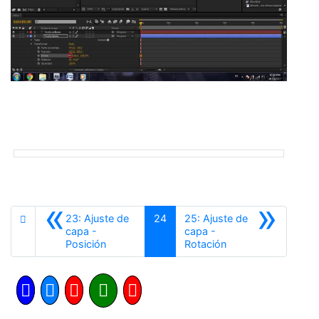
«
»
23: Ajuste de
24
25: Ajuste de
capa -
capa -
Anterior
Siguiente
Posición
Rotación