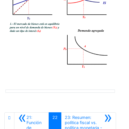
«
»
21:
22
23: Resumen:
Función
política fiscal vs.
de
política monetaria -