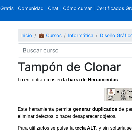
 Gratis
|
Comunidad
|
Chat
|
Cómo cursar
|
Certificados Gra
Inicio
💼 Cursos
Informática
Diseño Gráfi
Tampón de Clonar
Lo encontraremos en la
barra de Herramientas
:
Esta herramienta permite
generar
duplicados
de par
eliminar defectos, o hacer desaparecer objetos.
Para utilizarlos se pulsa la
tecla ALT
, y sin soltarla 