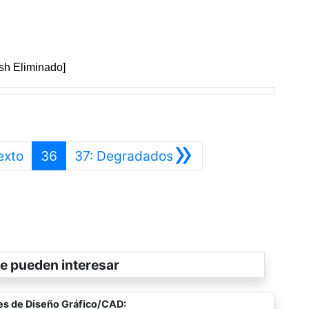
ash Eliminado]
»
Anterior
Siguiente
exto
36
37: Degradados
e pueden interesar
es de Diseño Gráfico/CAD: