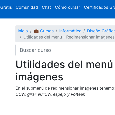
 Gratis
|
Comunidad
|
Chat
|
Cómo cursar
|
Certificados Gra
Inicio
💼 Cursos
Informática
Diseño Gráfi
Utilidades del menú - Redimensionar imágenes
Utilidades del menú
imágenes
En el submenú de redimensionar imágenes tenemos
CCW, girar 90°CW, espejo y voltear.