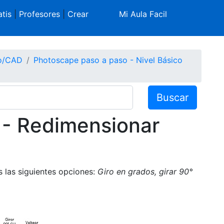
tis
|
Profesores
|
Crear
Mi Aula Facil
co/CAD
Photoscape paso a paso - Nivel Básico
Buscar
 - Redimensionar
 las siguientes opciones:
Giro en grados, girar 90°