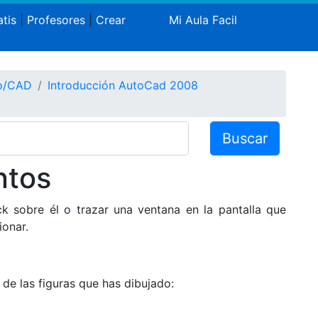
tis
|
Profesores
|
Crear
Mi Aula Facil
co/CAD
Introducción AutoCad 2008
Buscar
ntos
k sobre él o trazar una ventana en la pantalla que
onar.
de las figuras que has dibujado: