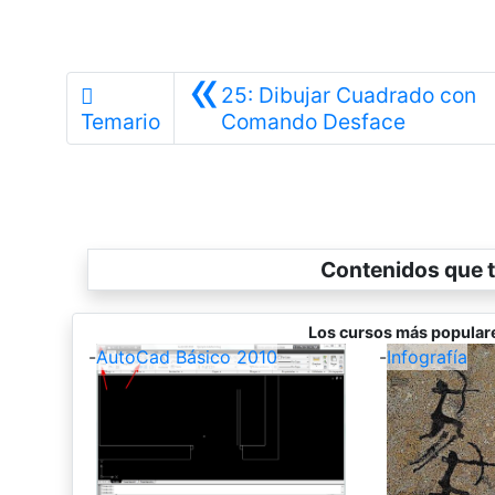
«
25: Dibujar Cuadrado con
Anterior
Temario
Comando Desface
Contenidos que t
Los cursos más popular
-
AutoCad Básico 2010
-
Infografía