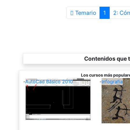
Temario
1
2: Cóm
Contenidos que t
Los cursos más popular
-
AutoCad Básico 2010
-
Infografía