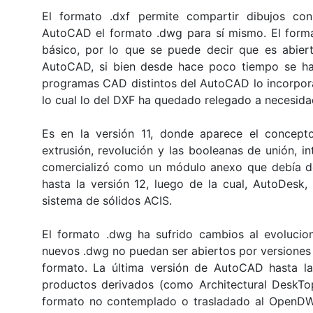
El formato .dxf permite compartir dibujos co
AutoCAD el formato .dwg para sí mismo. El forma
básico, por lo que se puede decir que es abier
AutoCAD, si bien desde hace poco tiempo se ha
programas CAD distintos del AutoCAD lo incorporan
lo cual lo del DXF ha quedado relegado a necesida
Es en la versión 11, donde aparece el concept
extrusión, revolución y las booleanas de unión, i
comercializó como un módulo anexo que debía de
hasta la versión 12, luego de la cual, AutoDesk, 
sistema de sólidos ACIS.
El formato .dwg ha sufrido cambios al evolucio
nuevos .dwg no puedan ser abiertos por versione
formato. La última versión de AutoCAD hasta l
productos derivados (como Architectural Desk
formato no contemplado o trasladado al OpenDWG