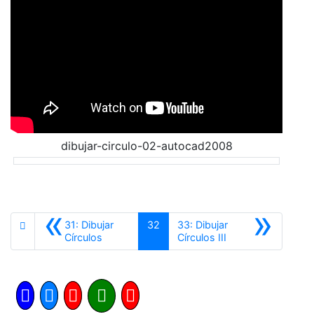
dibujar-circulo-02-autocad2008
«
»
31: Dibujar
32
33: Dibujar
Anterior
Siguiente
Círculos
Círculos III