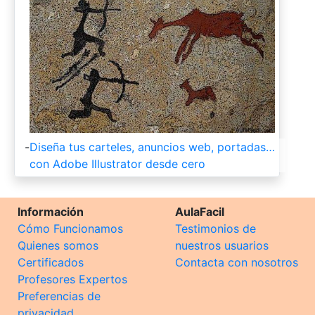
-
Diseña tus carteles, anuncios web, portadas…
con Adobe Illustrator desde cero
Información
AulaFacil
Cómo Funcionamos
Testimonios de
Quienes somos
nuestros usuarios
Certificados
Contacta con nosotros
Profesores Expertos
Preferencias de
privacidad