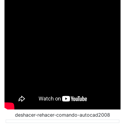
deshacer-rehacer-comando-autocad2008