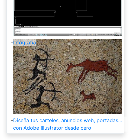
-
Infografía
-
Diseña tus carteles, anuncios web, portadas…
con Adobe Illustrator desde cero