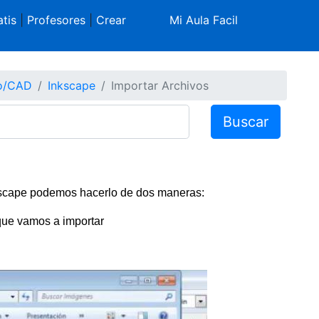
tis
|
Profesores
|
Crear
Mi Aula Facil
co/CAD
Inkscape
Importar Archivos
Buscar
nkscape podemos hacerlo de dos maneras:
 que vamos a importar