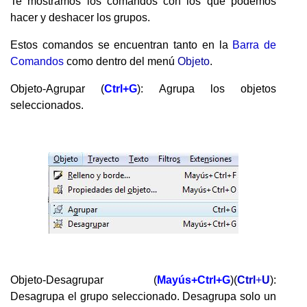
Te mostramos los comandos con los que podemos
hacer y deshacer los grupos.
Estos comandos se encuentran tanto en la
Barra de
Comandos
como dentro del menú
Objeto
.
Objeto-Agrupar (
Ctrl
+
G
): Agrupa los objetos
seleccionados.
Objeto-Desagrupar (
Mayús
+
Ctrl
+
G
)(
Ctrl
+
U
):
Desagrupa el grupo seleccionado. Desagrupa solo un