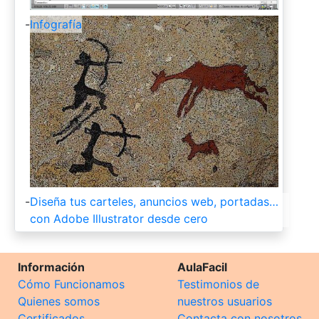
-
Infografía
-
Diseña tus carteles, anuncios web, portadas…
con Adobe Illustrator desde cero
Información
AulaFacil
Cómo Funcionamos
Testimonios de
Quienes somos
nuestros usuarios
Certificados
Contacta con nosotros