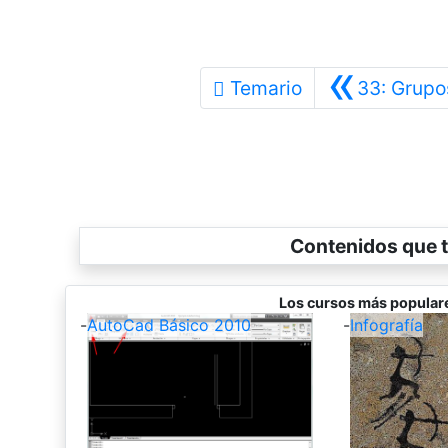
«
Temario
33: Grupo
Contenidos que t
Los cursos más popular
-
AutoCad Básico 2010
-
Infografía