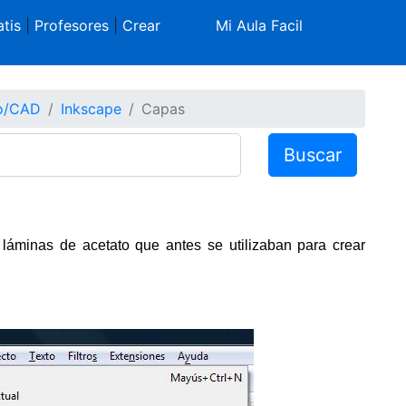
tis
|
Profesores
|
Crear
Mi Aula Facil
co/CAD
Inkscape
Capas
Buscar
áminas de acetato que antes se utilizaban para crear