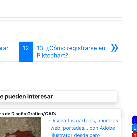
»
orar
12
13: ¿Cómo registrarse en
Siguiente
Piktochart?
e pueden interesar
es de Diseño Gráfico/CAD:
-
Diseña tus carteles, anuncios
web, portadas… con Adobe
Illustrator desde cero