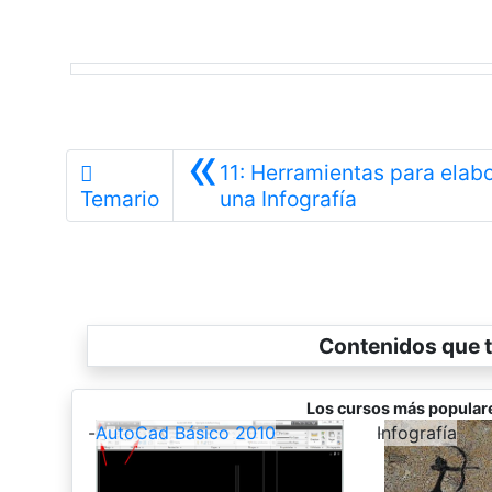
«
11: Herramientas para elab
Anterior
Temario
una Infografía
Contenidos que t
Los cursos más popular
-
AutoCad Básico 2010
-
Infografía