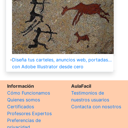
-
Diseña tus carteles, anuncios web, portadas…
con Adobe Illustrator desde cero
Información
AulaFacil
Cómo Funcionamos
Testimonios de
Quienes somos
nuestros usuarios
Certificados
Contacta con nosotros
Profesores Expertos
Preferencias de
privacidad