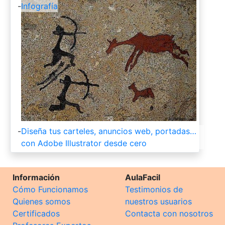
-
Infografía
-
Diseña tus carteles, anuncios web, portadas…
con Adobe Illustrator desde cero
Información
AulaFacil
Cómo Funcionamos
Testimonios de
Quienes somos
nuestros usuarios
Certificados
Contacta con nosotros