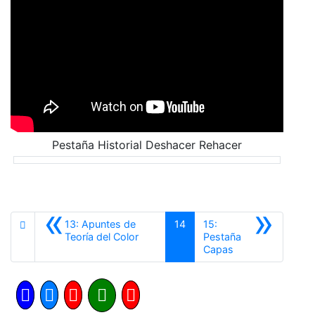
Pestaña Historial Deshacer Rehacer
«
»
13: Apuntes de
14
15:
Anterior
Teoría del Color
Pestaña
Siguiente
Capas