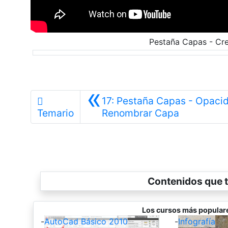
Pestaña Capas - Cre
«
17: Pestaña Capas - Opaci
Anterior
Temario
Renombrar Capa
Contenidos que t
Los cursos más popular
-
AutoCad Básico 2010
-
Infografía