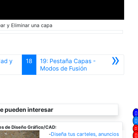
ar y Eliminar una capa
»
dad y
18
19: Pestaña Capas -
Siguiente
Modos de Fusión
e pueden interesar
es de Diseño Gráfico/CAD:
-
Diseña tus carteles, anuncios