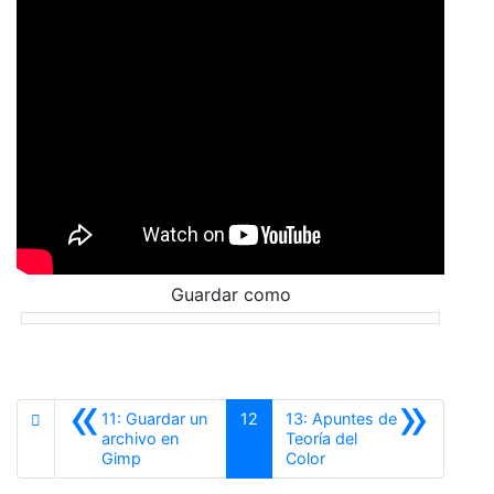
Guardar como
«
»
11: Guardar un
12
13: Apuntes de
archivo en
Teoría del
Anterior
Siguiente
Gimp
Color