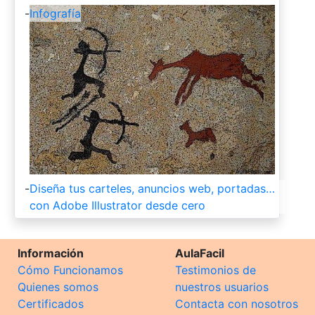
-
Infografía
-
Diseña tus carteles, anuncios web, portadas…
con Adobe Illustrator desde cero
Información
AulaFacil
Cómo Funcionamos
Testimonios de
Quienes somos
nuestros usuarios
Certificados
Contacta con nosotros