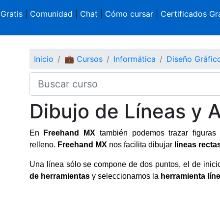
 Gratis
|
Comunidad
|
Chat
|
Cómo cursar
|
Certificados Gra
Inicio
💼 Cursos
Informática
Diseño Gráfi
Dibujo de Líneas y 
En
Freehand MX
también podemos trazar figuras 
relleno.
Freehand MX
nos facilita dibujar
líneas recta
Una línea sólo se compone de dos puntos, el de inicio
de herramientas
y seleccionamos la
herramienta lín