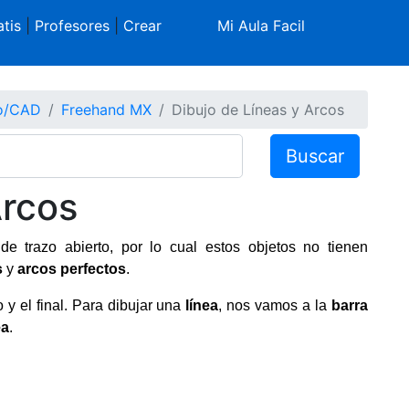
tis
|
Profesores
|
Crear
Mi Aula Facil
co/CAD
Freehand MX
Dibujo de Líneas y Arcos
Buscar
Arcos
de trazo abierto, por lo cual estos objetos no tienen
s
y
arcos perfectos
.
 y el final. Para dibujar una
línea
, nos vamos a la
barra
ea
.