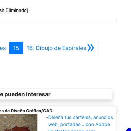
ash Eliminado]
»
Anterior
Siguiente
ses
15
16: Dibujo de Espirales
e pueden interesar
es de Diseño Gráfico/CAD:
-
Diseña tus carteles, anuncios
web, portadas… con Adobe