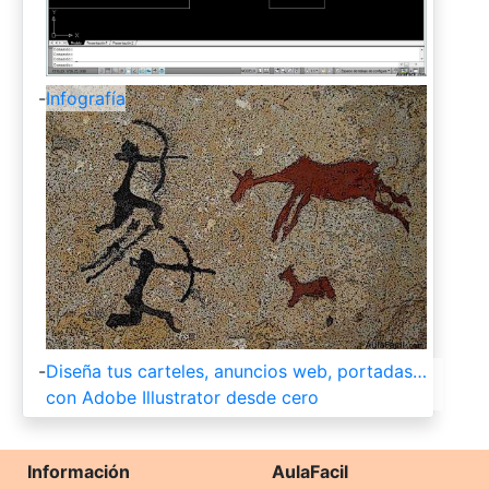
-
Infografía
-
Diseña tus carteles, anuncios web, portadas…
con Adobe Illustrator desde cero
Información
AulaFacil