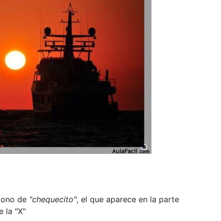
ícono de
"chequecito"
, el que aparece en la parte
 la "X"