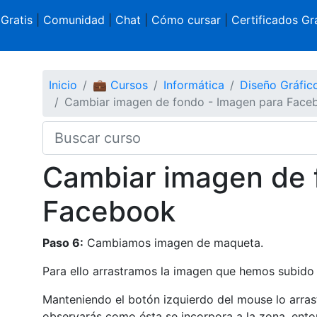
 Gratis
|
Comunidad
|
Chat
|
Cómo cursar
|
Certificados Gra
Inicio
💼 Cursos
Informática
Diseño Gráfi
Cambiar imagen de fondo - Imagen para Face
Cambiar imagen de 
Facebook
Paso 6:
Cambiamos imagen de maqueta.
Para ello arrastramos la imagen que hemos subido
Manteniendo el botón izquierdo del mouse lo arrastr
observarás como ésta se incorpora a la zona, ent