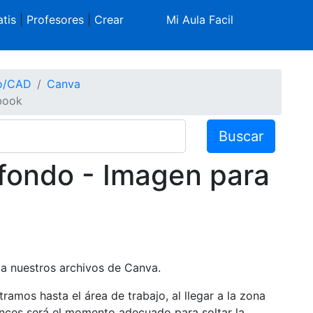
tis
|
Profesores
|
Crear
Mi Aula Facil
co/CAD
Canva
book
Buscar
fondo - Imagen para
 a nuestros archivos de Canva.
amos hasta el área de trabajo, al llegar a la zona
onces será el momento adecuado para soltar la