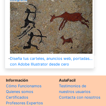
-
Diseña tus carteles, anuncios web, portadas…
con Adobe Illustrator desde cero
Información
AulaFacil
Cómo Funcionamos
Testimonios de
Quienes somos
nuestros usuarios
Certificados
Contacta con nosotros
Profesores Expertos