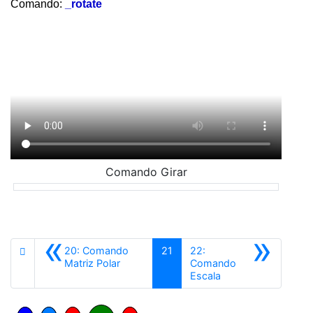
Comando:
_rotate
Comando Girar
«
»
20: Comando
21
22:
Anterior
Matriz Polar
Comando
Siguiente
Escala