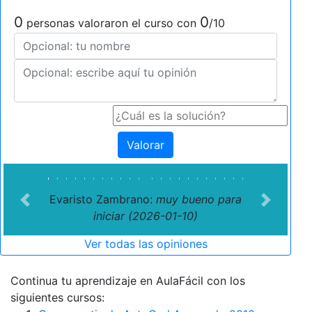
0
0
personas valoraron el curso con
/10
Valorar
Evaristo Zambrano:
muy bueno para
Previous
Next
iniciar (2026-01-10)
Ver todas las opiniones
Continua tu aprendizaje en AulaFácil con los
siguientes cursos: