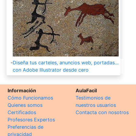
-
Diseña tus carteles, anuncios web, portadas…
con Adobe Illustrator desde cero
Información
AulaFacil
Cómo Funcionamos
Testimonios de
Quienes somos
nuestros usuarios
Certificados
Contacta con nosotros
Profesores Expertos
Preferencias de
privacidad