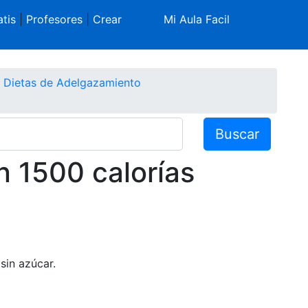
tis
|
Profesores
|
Crear
Mi Aula Facil
y Dietas de Adelgazamiento
Buscar
n 1500 calorías
sin azúcar.