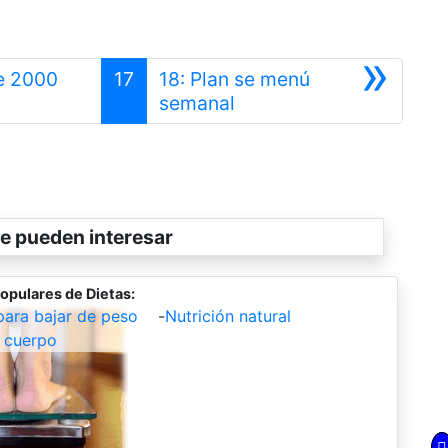
»
de 2000
17
18: Plan se menú
Siguiente
semanal
e pueden interesar
opulares de Dietas:
para bajar de peso
-
Nutrición natural
u cuerpo