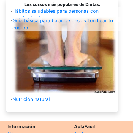
Los cursos más populares de Dietas:
-
Hábitos saludables para personas con
esquizofrenia.
-
Guía básica para bajar de peso y tonificar tu
cuerpo
-
Nutrición natural
Información
AulaFacil