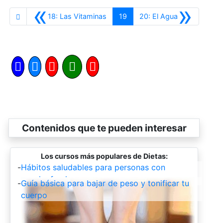
«
»
Anterior
Siguiente
18: Las Vitaminas
19
20: El Agua
Contenidos que te pueden interesar
Los cursos más populares de Dietas:
-
Hábitos saludables para personas con
esquizofrenia.
-
Guía básica para bajar de peso y tonificar tu
cuerpo