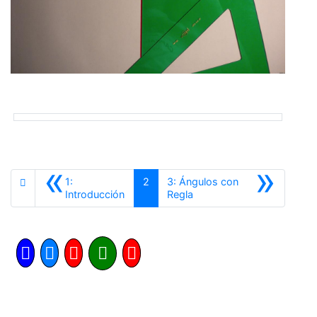
«
»
1:
2
3: Ángulos con
Anterior
Siguiente
Introducción
Regla