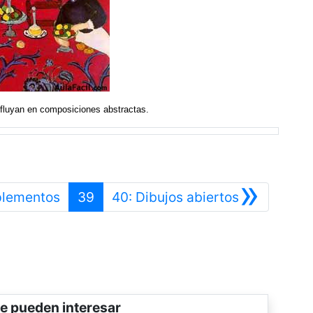
s fluyan en composiciones abstractas.
»
Anterior
Siguiente
plementos
39
40: Dibujos abiertos
e pueden interesar