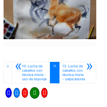
«
»
10: Lucha de
11
12: Lucha de
caballos con
caballos con
técnica mixta -
técnica mixta
Anterior
Siguiente
uso de esponja
- salpicaduras