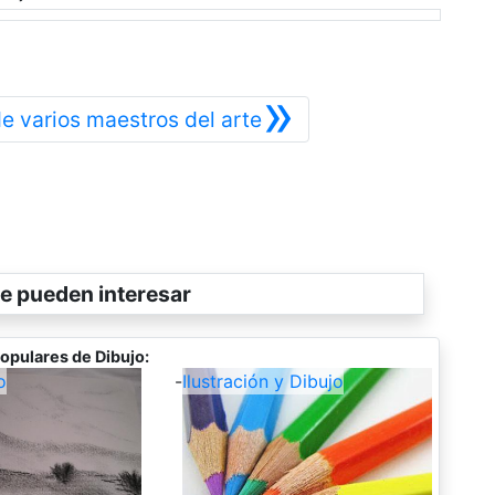
»
Siguiente
de varios maestros del arte
e pueden interesar
opulares de Dibujo:
o
-
Ilustración y Dibujo