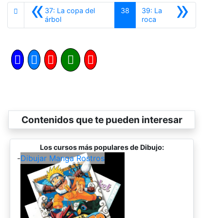
«
»
37: La copa del
38
39: La
Anterior
Siguiente
árbol
roca
Contenidos que te pueden interesar
Los cursos más populares de Dibujo:
-
Dibujar Manga Rostros