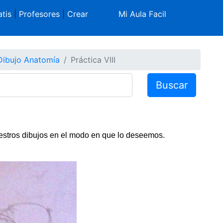
tis
|
Profesores
|
Crear
Mi Aula Facil
Dibujo Anatomía
Práctica VIII
Buscar
stros dibujos en el modo en que lo deseemos.