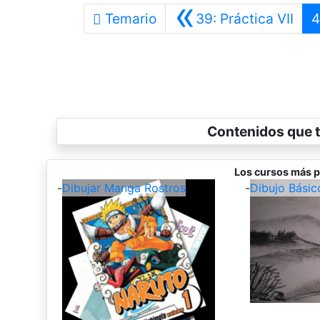
«
Ante
Temario
39: Práctica VII
4
Contenidos que t
Los cursos más p
-
Dibujar Manga Rostros
-
Dibujo Básic