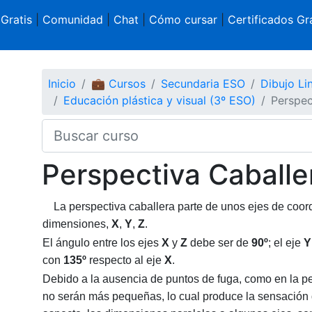
 Gratis
|
Comunidad
|
Chat
|
Cómo cursar
|
Certificados Gra
Inicio
💼 Cursos
Secundaria ESO
Dibujo Li
Educación plástica y visual (3º ESO)
Perspec
Perspectiva Caballe
La perspectiva caballera parte de unos ejes de coord
dimensiones,
X
,
Y
,
Z
.
El ángulo entre los ejes
X
y
Z
debe ser de
90º
; el eje
Y
con
135º
respecto al eje
X
.
Debido a la ausencia de puntos de fuga, como en la per
no serán más pequeñas, lo cual produce la sensación d