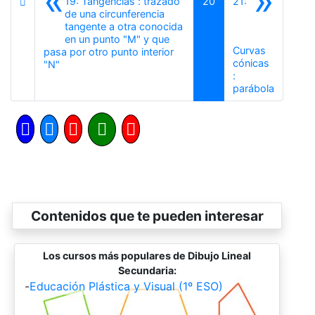
«
»
19: Tangencias : trazado
20
21:
de una circunferencia
tangente a otra conocida
en un punto "M" y que
Curvas
pasa por otro punto interior
cónicas
Anterior
"N"
:
Siguient
parábola
Contenidos que te pueden interesar
Los cursos más populares de Dibujo Lineal
Secundaria:
-
Educación Plástica y Visual (1º ESO)