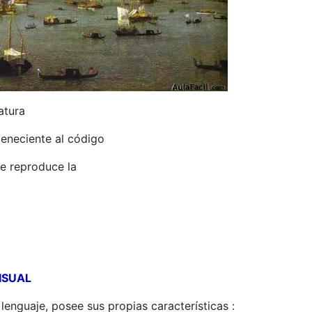
atura
teneciente al código
se reproduce la
ISUAL
enguaje, posee sus propias características :