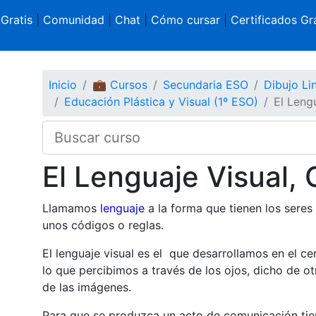
 Gratis
|
Comunidad
|
Chat
|
Cómo cursar
|
Certificados Gra
Inicio
💼 Cursos
Secundaria ESO
Dibujo Li
Educación Plástica y Visual (1º ESO)
El Leng
El Lenguaje Visual,
Llamamos
lenguaje
a la forma que tienen los seres
unos códigos o reglas.
El lenguaje visual es el que desarrollamos en el 
lo que percibimos a través de los ojos, dicho de o
de las imágenes.
Para que se produzca un acto de comunicación tien