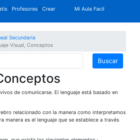
tis
|
Profesores
|
Crear
Mi Aula Facil
neal Secundaria
uaje Visual, Conceptos
Buscar
 Conceptos
 vivos de comunicarse. El lenguaje está basado en
cerebro relacionado con la manera como interpretamos
tra manera es el lenguaje que se establece a través
en que existir los siguientes elementos :