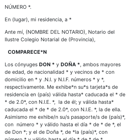
NÚMERO *.
En (lugar), mi residencia, a *
Ante mí, (NOMBRE DEL NOTARIO), Notario del
Ilustre Colegio Notarial de (Provincia),
COMPARECE*N
Los cónyuges
DON *
y
DOÑA *
, ambos mayores
de edad, de nacionalidad * y vecinos de * con
domicilio en * y .N.I. y N.I.F. números * y *,
respectivamente. Me exhibe*n su*s tarjeta*s de
residencia en (país) válida hasta* caducada el * de
* de 2.0*, con N.I.E. *, la de él; y válida hasta*
caducada el * de * de 2.0*, con N.I.E. *, la de ella.
Asimismo me exhibe/n su/s pasaporte/s de (país)*,
con número * y válido hasta el día * de * de *, el
de Don *; y el de Doña *, de *la (país)*, con
número * y válido hasta el día * de * de *.