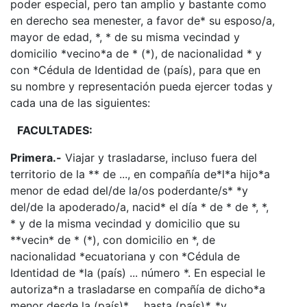
poder especial, pero tan amplio y bastante como
en derecho sea menester, a favor de* su esposo/a,
mayor de edad, *, * de su misma vecindad y
domicilio *vecino*a de * (*), de nacionalidad * y
con *Cédula de Identidad de (país), para que en
su nombre y representación pueda ejercer todas y
cada una de las siguientes:
FACULTADES:
Primera.-
Viajar y trasladarse, incluso fuera del
territorio de la ** de ..., en compañía de*l*a hijo*a
menor de edad del/de la/os poderdante/s* *y
del/de la apoderado/a, nacid* el día * de * de *, *,
* y de la misma vecindad y domicilio que su
**vecin* de * (*), con domicilio en *, de
nacionalidad *ecuatoriana y con *Cédula de
Identidad de *la (país) ... número *. En especial le
autoriza*n a trasladarse en compañía de dicho*a
menor desde la (país)* ... hasta (país)
*,
*y