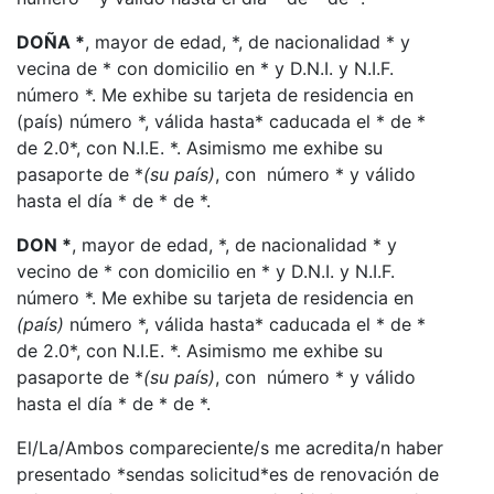
DOÑA *
, mayor de edad, *, de nacionalidad * y
vecina de * con domicilio en * y D.N.I. y N.I.F.
número *. Me exhibe su tarjeta de residencia en
(país) número *, válida hasta* caducada el * de *
de 2.0*, con N.I.E. *. Asimismo me exhibe su
pasaporte de *
(su país)
, con número * y válido
hasta el día * de * de *.
DON *
, mayor de edad, *, de nacionalidad * y
vecino de * con domicilio en * y D.N.I. y N.I.F.
número *. Me exhibe su tarjeta de residencia en
(país)
número *, válida hasta* caducada el * de *
de 2.0*, con N.I.E. *. Asimismo me exhibe su
pasaporte de *
(su país)
, con número * y válido
hasta el día * de * de *.
El/La/Ambos compareciente/s me acredita/n haber
presentado *sendas solicitud*es de renovación de