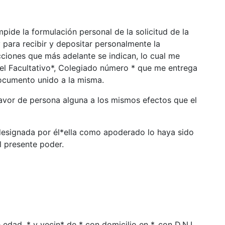
de la formulación personal de la solicitud de la
y para recibir y depositar personalmente la
ciones que más adelante se indican, lo cual me
 el Facultativo*, Colegiado número * que me entrega
documento unido a la misma.
avor de persona alguna a los mismos efectos que el
esignada por él*ella como apoderado lo haya sido
el presente poder.
edad, * y vecin* de * con domicilio en *, con D.N.I.