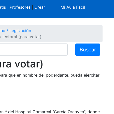
tis
|
Profesores
|
Crear
Mi Aula Facil
ho / Legislación
electoral (para votar)
Buscar
ra votar)
ara que en nombre del poderdante, pueda ejercitar
ción * del Hospital Comarcal "García Orcoyen", donde