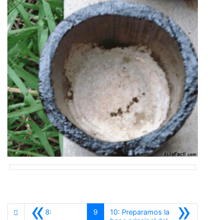
«
»
8:
9
10: Preparamos la