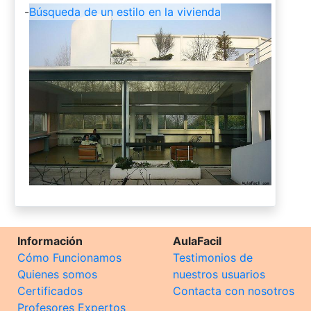
-
Búsqueda de un estilo en la vivienda
Información
AulaFacil
Cómo Funcionamos
Testimonios de
Quienes somos
nuestros usuarios
Certificados
Contacta con nosotros
Profesores Expertos