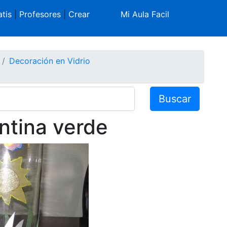
tis
|
Profesores
|
Crear
Mi Aula Facil
Decoración en Vidrio
Buscar
antina verde