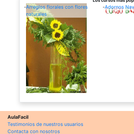
Los cursos más pop
-
Arreglos florales con flores
-
Adornos Nav
naturales
AulaFacil
Testimonios de nuestros usuarios
Contacta con nosotros