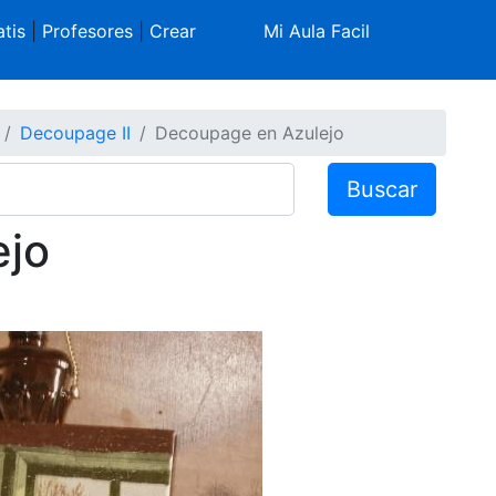
tis
|
Profesores
|
Crear
Mi Aula Facil
Decoupage II
Decoupage en Azulejo
Buscar
ejo