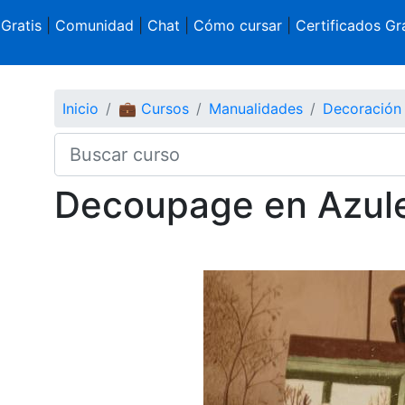
 Gratis
|
Comunidad
|
Chat
|
Cómo cursar
|
Certificados Gra
Inicio
💼 Cursos
Manualidades
Decoración
Decoupage en Azul