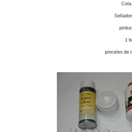
Cola
Sellador
pintu
1 b
pinceles de d