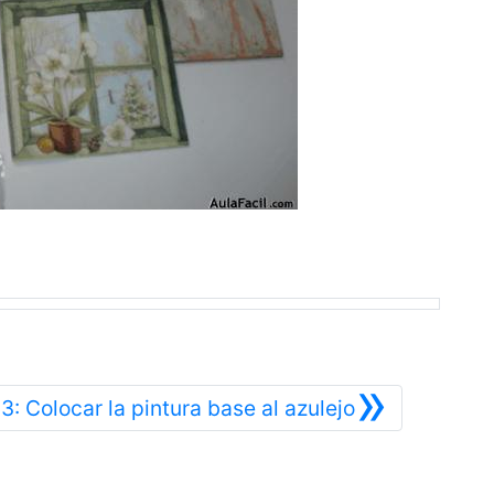
»
or
Siguiente
3: Colocar la pintura base al azulejo