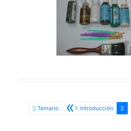
«
Anteri
Temario
1: Introducción
2