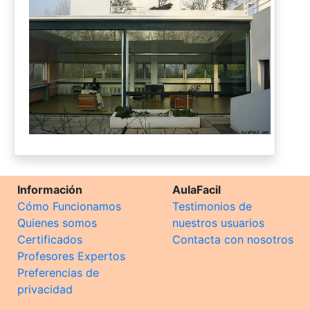
Información
AulaFacil
Cómo Funcionamos
Testimonios de
Quienes somos
nuestros usuarios
Certificados
Contacta con nosotros
Profesores Expertos
Preferencias de
privacidad