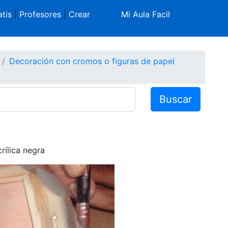
tis
|
Profesores
|
Crear
Mi Aula Facil
Decoración con cromos o figuras de papel
Buscar
rílica negra