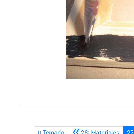
«
Anter
Temario
26: Materiales
27