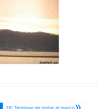
»
ior
Siguiente
28: Terminar de pintar el marco